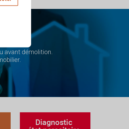
nnels
ou avant démolition.
obilier.