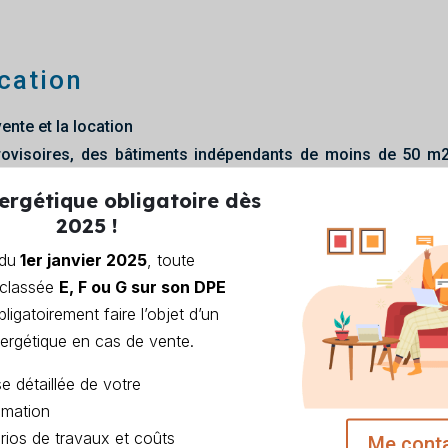
cation
vente et la location
provisoires, des bâtiments indépendants de moins de 50 m2
culte et les monuments historiques.
ergétique obligatoire dès
2025 !
 du
1er janvier 2025
, toute
ssion
 classée
E, F ou G sur son DPE
ligatoirement faire l’objet d’un
la quantité d’énergie effectivement consommée ou estimée po
nergétique en cas de vente.
nt et une classification en fonction de valeurs de référence 
ance énergétique. Il est accompagné de recommandati
e détaillée de votre
mation
rios de travaux et coûts
Me cont