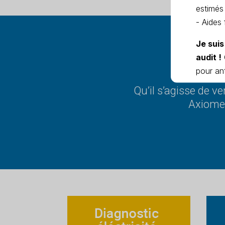
estimés
- Aides 
Je suis
Part
audit !
pour ant
Qu’il s’agisse de v
Axiome 