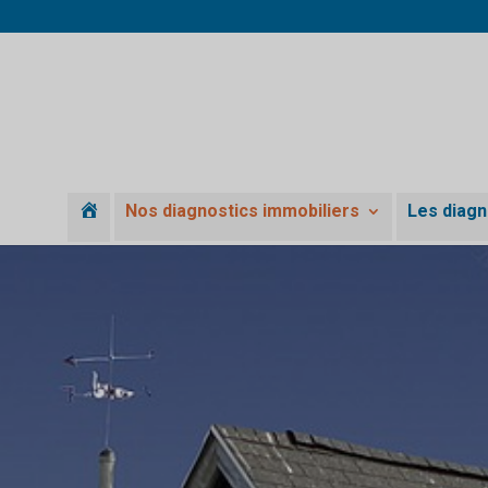
A
Nos diagnostics immobiliers
Les diagn
c
c
u
e
i
l