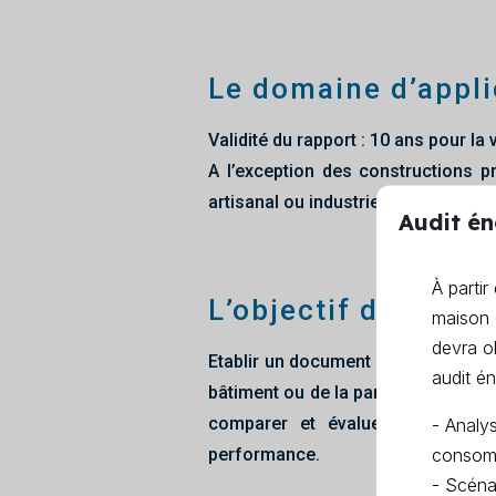
Le domaine d’appli
Validité du rapport : 10 ans pour la 
A l’exception des constructions 
artisanal ou industriel, de lieu de 
Audit én
À partir
L’objectif de la mi
maison
devra ob
Etablir un document qui comprend 
audit é
bâtiment ou de la partie de bâtime
comparer et évaluer sa perform
- Analys
consom
performance.
- Scéna